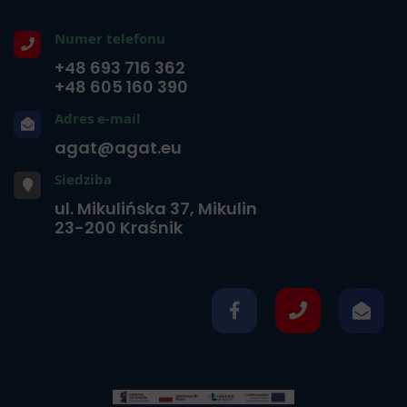
Numer telefonu
+48 693 716 362
+48 605 160 390
Adres e-mail
agat@agat.eu
Siedziba
ul. Mikulińska 37, Mikulin
23-200 Kraśnik
fb
tel
mail