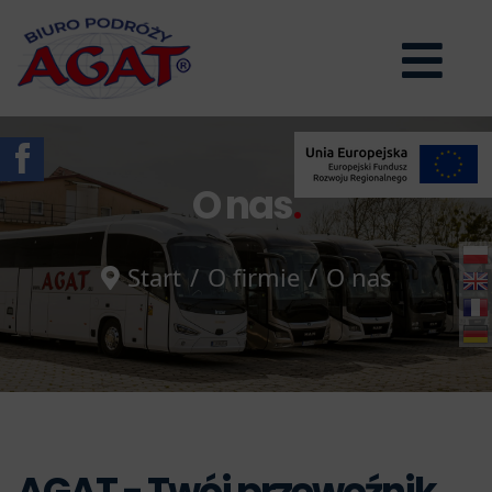

O nas
.
Start
O firmie
O nas
AGAT - Twój przewoźnik
.