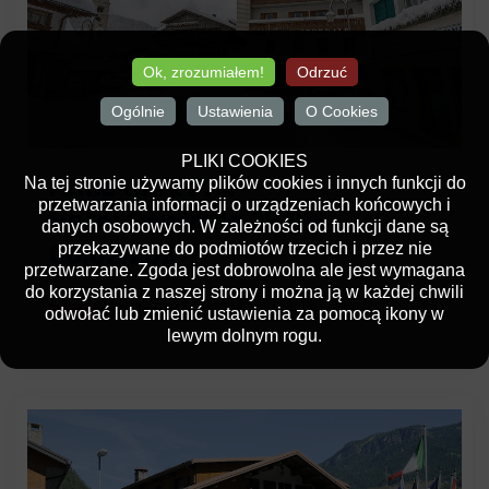
Ok, zrozumiałem!
Odrzuć
Ogólnie
Ustawienia
O Cookies
PLIKI COOKIES
FERIE CIVETTA
Na tej stronie używamy plików cookies i innych funkcji do
przetwarzania informacji o urządzeniach końcowych i
Hotel Centrale 29.01-
danych osobowych. W zależności od funkcji dane są
06.02.2027r
przekazywane do podmiotów trzecich i przez nie
przetwarzane. Zgoda jest dobrowolna ale jest wymagana
do korzystania z naszej strony i można ją w każdej chwili
Zobacz więcej
odwołać lub zmienić ustawienia za pomocą ikony w
lewym dolnym rogu.