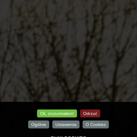
Ok, zrozumiałem!
Odrzuć
Ogólnie
Ustawienia
O Cookies