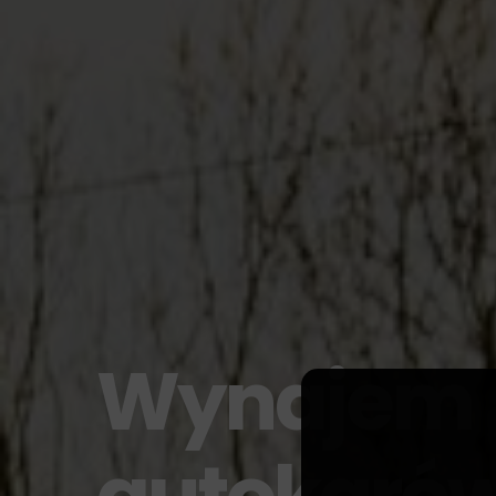
najem
tokarów
.