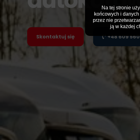
Na tej stronie uż
końcowych i danych 
przez nie przetwarza
ją w każdej 
j się
+48 609 560 580