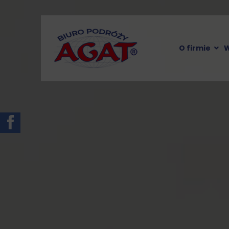
O firmie
W
